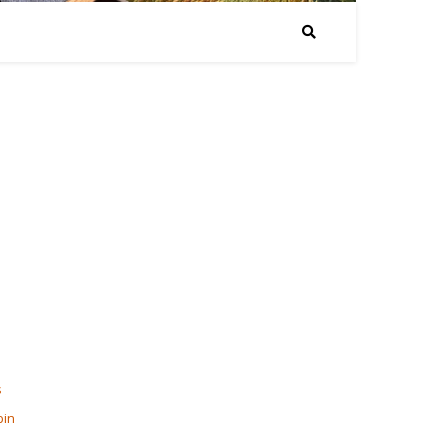
s
bin