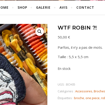
HOME
SHOP
GALERIE
AVIS
CONTACT
WTF ROBIN ?!
50,00
€
Parfois, il n’y a pas de mots.
Taille : 5,5 x 5,5 cm
En stock
UGS :
BCH05
Catégories :
Accessoires
,
Broche
Étiquettes :
broche
,
one piece
,
ro