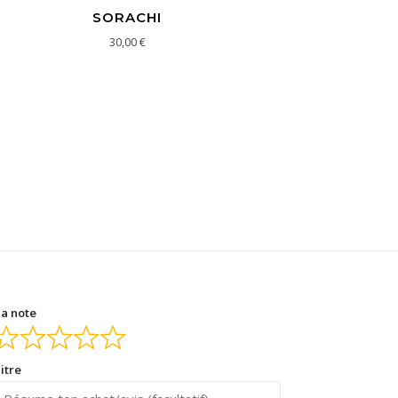
SORACHI
30,00
€
a note
itre