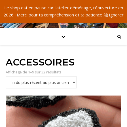
Le shop est en pause car l'atelier déménage, réouverture en
2026 ! Merci pour ta compréhension et ta patience 🤗
Ignorer
ACCESSOIRES
Trié du plus récent au plus ancien
Affichage de 1–9 sur 32 résultats