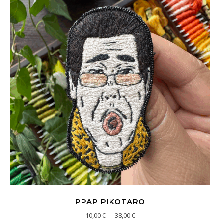
PPAP PIKOTARO
Plage de prix : 10,00 € à 38,00
10,00
€
–
38,00
€