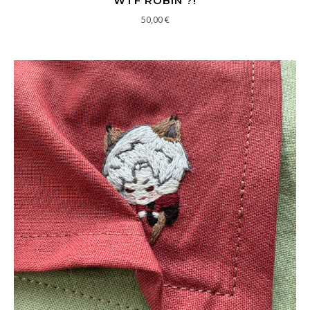
WTF ROBIN ?!
50,00
€