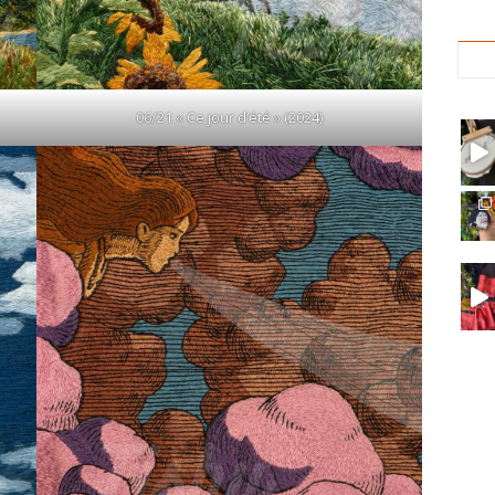
06/21 « Ce jour d’été » (2024)