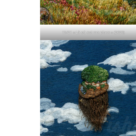
15/21 « Là où est ma place » (2023)