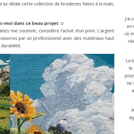
 lui dédie cette collection de broderies faites à la main,
J’ai
is-moi dans ce beau projet ☺️
en 
ites me soutenir, considère l’achat d’un print. L’argent
ce m
oeuvres par un professionnel avec des matériaux haut
ré
durabilité.
La b
le
pour
ne 
a
A
ai