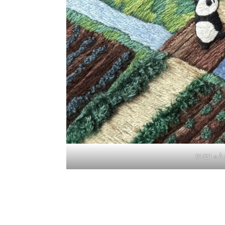
01/21 « À