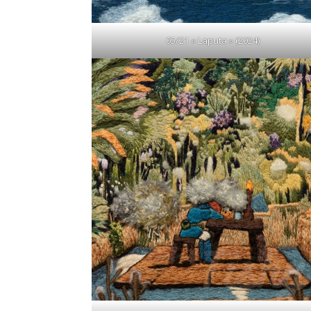
05/21 « Laputa » (2024)