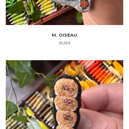
M. OISEAU
35,00
€