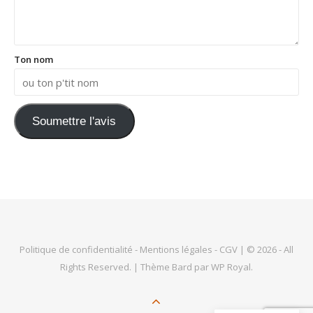
Ton nom
Soumettre l'avis
Politique de confidentialité
-
Mentions légales
-
CGV
| © 2026 - All
Rights Reserved. |
Thème Bard par
WP Royal
.