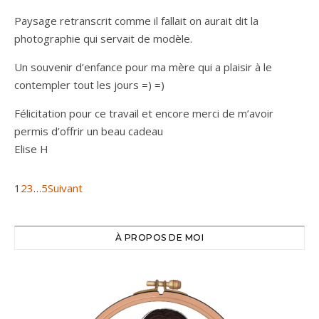
Paysage retranscrit comme il fallait on aurait dit la
photographie qui servait de modèle.
Un souvenir d’enfance pour ma mère qui a plaisir à le
contempler tout les jours =) =)
Félicitation pour ce travail et encore merci de m’avoir
permis d’offrir un beau cadeau
Elise H
Navigation Site Reviews
Page
Page
Page
Page
1
2
3
…
5
Suivant
À PROPOS DE MOI