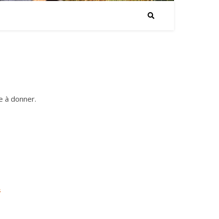
e à donner.
s