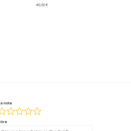
40,00
€
a note
itre