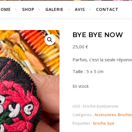
HOME
SHOP
GALERIE
AVIS
CONTACT
BYE BYE NOW
25,00
€
Parfois, c’est la seule répons
Taille : 5 x 5 cm
En stock
UGS :
broche-byebyenow
Catégories :
Accessoires
,
Broche
Étiquettes :
broche
,
bye