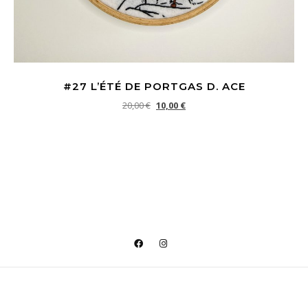
#27 L’ÉTÉ DE PORTGAS D. ACE
Le prix initial était : 20,00 €.
Le prix actuel est : 10,00 €.
20,00
€
10,00
€