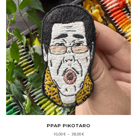
PPAP PIKOTARO
Plage de prix : 10,00 € à 38,00
10,00
€
–
38,00
€