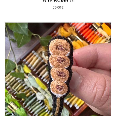
WTF ROBIN ?!
50,00
€