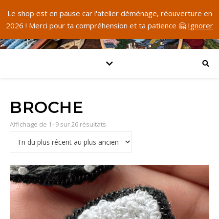
Le shop est en pause car l'atelier déménage, réouverture en
2026 ! Merci pour ta compréhension et ta patience 🤗
Ignorer
BROCHE
Trié du plus récent au plus ancien
Affichage de 1–9 sur 26 résultats