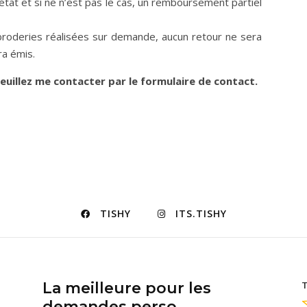
 état et si ne n’est pas le cas, un remboursement partiel
 broderies réalisées sur demande, aucun retour ne sera
a émis.
euillez me contacter par le formulaire de contact.
TISHY
ITS.TISHY
La meilleure pour les
T
demandes perso