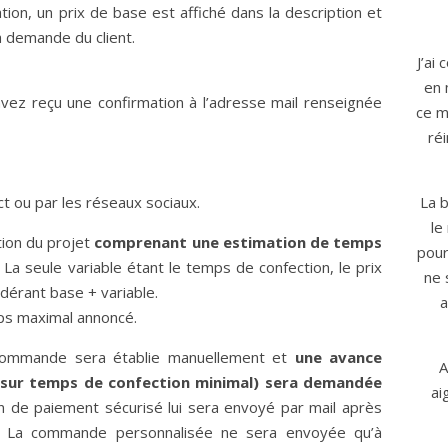
on, un prix de base est affiché dans la description et
la demande du client.
J’ai
en 
z reçu une confirmation à l’adresse mail renseignée
ce m
ré
ct ou par les réseaux sociaux.
La b
le
tion du projet
comprenant une estimation de temps
pour
. La seule variable étant le temps de confection, le prix
ne 
idérant base + variable.
a
mps maximal annoncé.
la commande sera établie manuellement et
une avance
A
é sur temps de confection minimal) sera demandée
ai
en de paiement sécurisé lui sera envoyé par mail après
s. La commande personnalisée ne sera envoyée qu’à