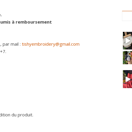
.
soumis à remboursement
 par mail :
tishyembroidery@gmail.com
+7.
ition du produit.