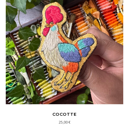
COCOTTE
25,00
€