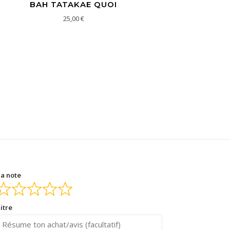
BAH TATAKAE QUOI
25,00
€
a note
itre