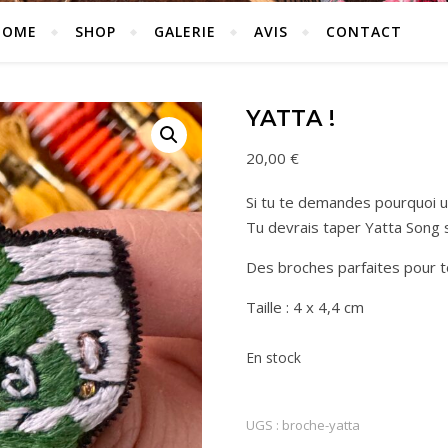
HOME
SHOP
GALERIE
AVIS
CONTACT
YATTA !
20,00
€
Si tu te demandes pourquoi un
Tu devrais taper Yatta Song su
Des broches parfaites pour to
Taille : 4 x 4,4 cm
En stock
UGS :
broche-yatta