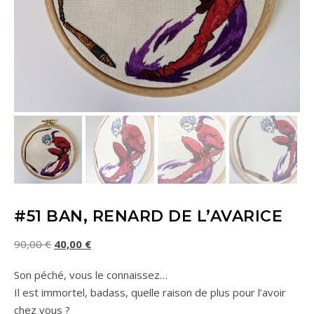
#51 BAN, RENARD DE L’AVARICE
Le prix initial était : 90,00 €.
Le prix actuel est : 40,00 €.
90,00
€
40,00
€
Son péché, vous le connaissez…
Il est immortel, badass, quelle raison de plus pour l’avoir
chez vous ?