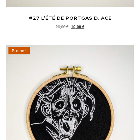
#27 L’ÉTÉ DE PORTGAS D. ACE
Le prix initial était : 20,00 €.
Le prix actuel est : 10,00 €.
20,00
€
10,00
€
Promo !