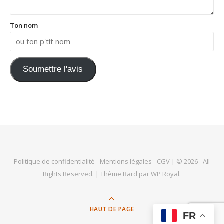
Ton nom
Soumettre l'avis
Politique de confidentialité
-
Mentions légales
-
CGV
| © 2026 - All
Rights Reserved. |
Thème Bard par
WP Royal
.
HAUT DE PAGE
FR