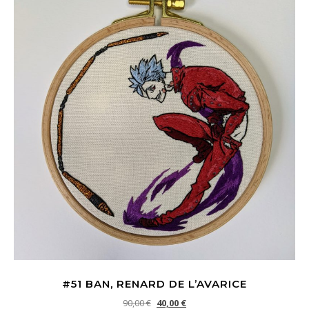
#51 BAN, RENARD DE L’AVARICE
Le prix initial était : 90,00 €.
Le prix actuel est : 40,00 €.
90,00
€
40,00
€