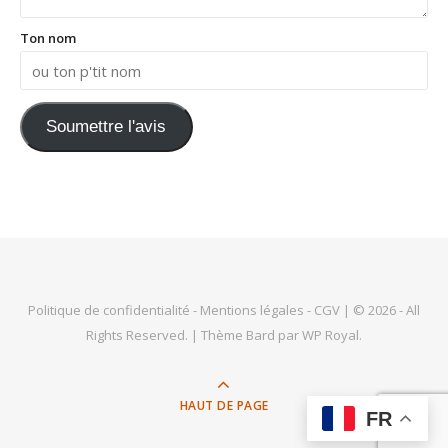
Ton nom
Soumettre l'avis
Politique de confidentialité
-
Mentions légales
-
CGV
| © 2026 - All
Rights Reserved. |
Thème Bard par
WP Royal
.
HAUT DE PAGE
FR