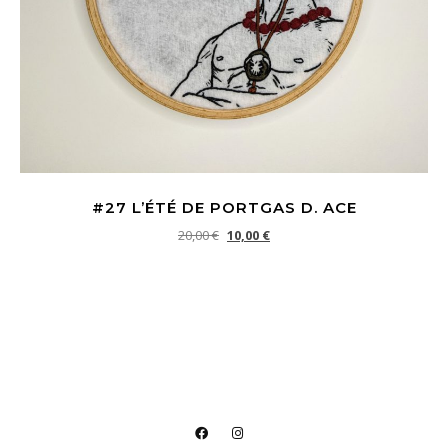
#27 L’ÉTÉ DE PORTGAS D. ACE
Le prix initial était : 20,00 €.
Le prix actuel est : 10,00 €.
20,00
€
10,00
€