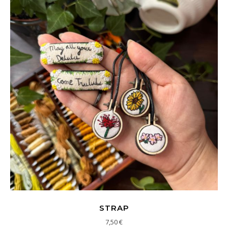
STRAP
7,50
€