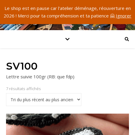
Le shop est en pause car l'atelier déménage, réouverture en
2026 ! Merci pour ta compréhension et ta patience 🤗
Ignorer
SV100
Lettre suivie 100gr (RB: que fdp)
Trié du plus récent au plus ancien
7 résultats affichés