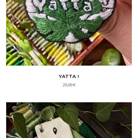
YATTA !
20,00
€