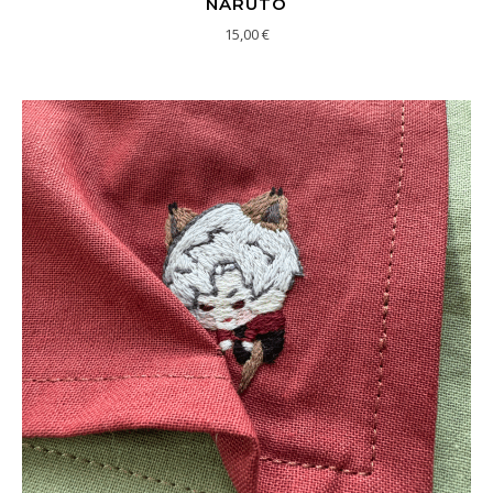
NARUTO
15,00
€