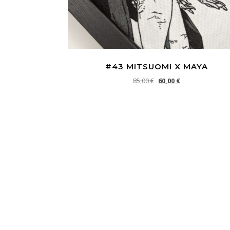
#43 MITSUOMI X MAYA
Le prix initial était : 85,0
Le prix actuel est
85,00
€
60,00
€