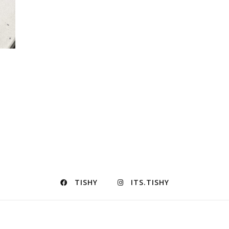
0 €.
 : 60,00 €.
TISHY
ITS.TISHY