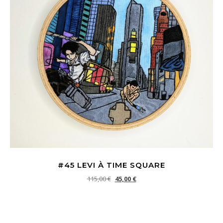
#45 LEVI À TIME SQUARE
Le prix initial était : 115,00 €.
Le prix actuel est : 45,00 €.
115,00
€
45,00
€