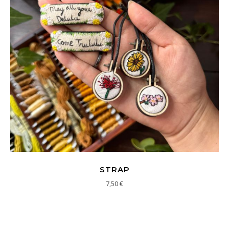
STRAP
7,50
€