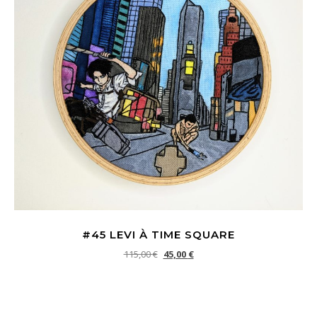
#45 LEVI À TIME SQUARE
Le prix initial était : 115,00 €.
Le prix actuel est : 45,00 €.
115,00
€
45,00
€