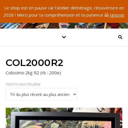
Le shop est en pause car l'atelier déménage, réouverture en
2026 ! Merci pour ta compréhension et ta patience 🤗
Ignorer
COL2000R2
Colissimo 2kg R2 (rb : 200e)
Voici le seul résultat